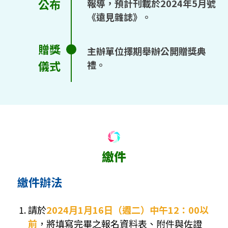
公布
報導，預計刊載於2024年5月號
《遠見雜誌》。
贈獎
主辦單位擇期舉辦公開贈獎典
儀式
禮。
繳件辦法
請於
2024月1月16日（週二）中午12：00以
前
，將填寫完畢之報名資料表、附件與佐證