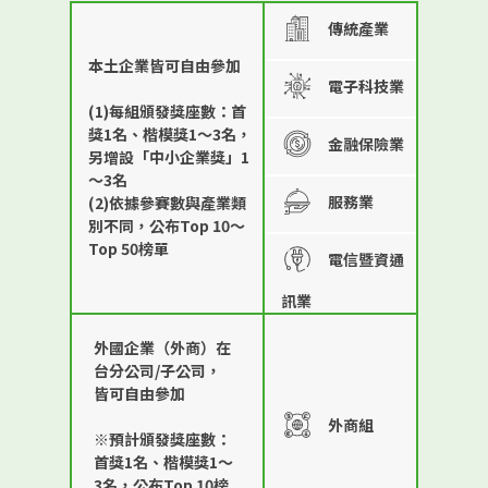
傳統產業
本土企業皆可自由參加
電子科技業
(1)每組頒發獎座數：首
獎1名、楷模獎1～3名，
金融保險業
另增設「中小企業獎」1
～3名
服務業
(2)依據參賽數與產業類
別不同，公布Top 10～
Top 50榜單
電信暨資通
訊業
外國企業（外商）在
台分公司/子公司，
皆可自由參加
外商組
※預計頒發獎座數：
首獎1名、楷模獎1～
3名，公布Top 10榜