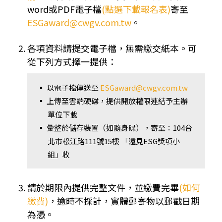
word或PDF電子檔
(點選下載報名表)
寄至
ESGaward@cwgv.com.tw
。
各項資料請提交電子檔，無需繳交紙本。可
從下列方式擇一提供：
▪
以電子檔傳送至
ESGaward@cwgv.com.tw
▪
上傳至雲端硬碟，提供開放權限連結予主辦
單位下載
▪
彙整於儲存裝置（如隨身碟），寄至：104台
北市松江路111號15樓 「遠見ESG獎項小
組」收
請於期限內提供完整文件，並繳費完畢
(如何
繳費)
，逾時不採計，實體郵寄物以郵戳日期
為憑。