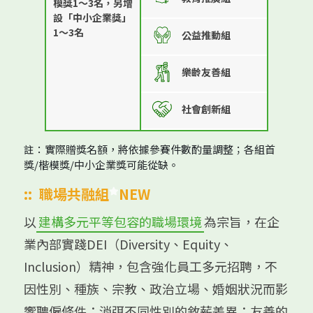
模獎1～3名，另增
設「中小企業獎」
1～3名
公益推動組
樂齡友善組
社會創新組
註：實際贈獎名額，將依據參賽件數酌量調整；各組首
獎/楷模獎/中小企業獎可能從缺。
::
職場共融組
NEW
以
建構多元平等包容的職場環境
為宗旨，在企
業內部實踐DEI（Diversity、Equity、
Inclusion）精神，包含強化員工多元招聘，不
因性別、種族、宗教、政治立場、婚姻狀況而影
響聘僱條件；消弭不同性別的敘薪差異；友善的