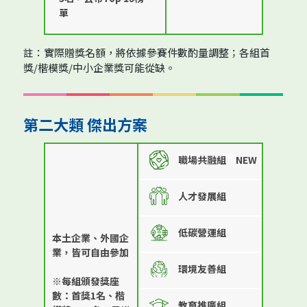
單
註：實際贈獎名額，將依據參賽件數酌量調整；各組首
獎/楷模獎/中小企業獎可能從缺。
第二大類 傑出方案
職場共融組
NEW
人才發展組
低碳營運組
本土企業、外國企
業，皆可自由參加
環境友善組
※每組頒發獎座
數：首獎1名、楷
教育推廣組