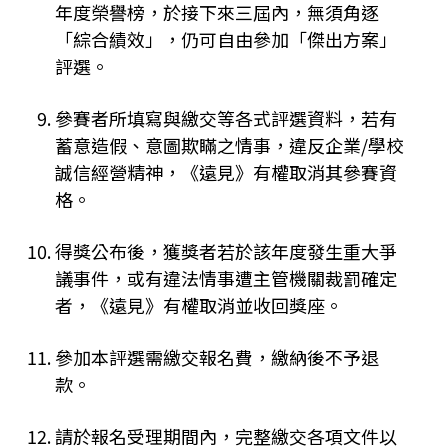
年度榮譽榜，於接下來三屆內，無須角逐
「綜合績效」，仍可自由參加「傑出方案」
評選。
參賽者所填寫與繳交等各式評選資料，若有
蓄意造假、意圖欺瞞之情事，違反企業/學校
誠信經營精神，《遠見》有權取消其參賽資
格。
得獎公布後，獲獎者若於該年度發生重大爭
議事件，或有違法情事遭主管機關裁罰確定
者，《遠見》有權取消並收回獎座。
參加本評選需繳交報名費，繳納後不予退
款。
請於報名受理期間內，完整繳交各項文件以