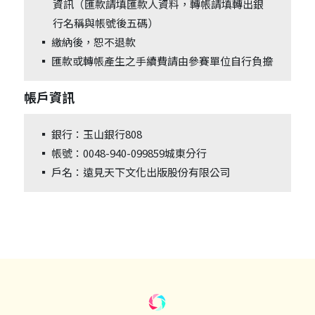
資訊（匯款請填匯款人資料，轉帳請填轉出銀
行名稱與帳號後五碼）
▪
繳納後，恕不退款
▪
匯款或轉帳產生之手續費請由參賽單位自行負擔
帳戶資訊
▪
銀行：玉山銀行808
▪
帳號：0048-940-099859城東分行
▪
戶名：遠見天下文化出版股份有限公司